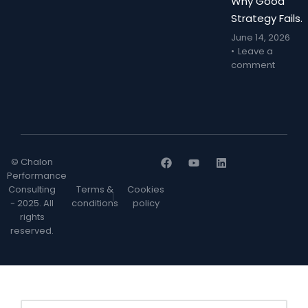
Why Good
Strategy Fails.
June 14, 2026
Leave a
comment
© Chalon
Performance
Consulting
Terms &
Cookies
- 2025. All
conditions
policy
rights
reserved.