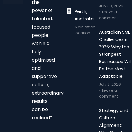
the
July 30, 2026
power of
Perth,
Leave a
comment
talented,
Australia
focused
Main office
Australian SME
location
people
Challenges in
within a
2026: Why the
fully
Strongest
optimised
Businesses Will
and
Be the Most
supportive
Adaptable
culture,
July 9, 2026
Leave a
extraordinary
comment
results
can be
Strategy and
realised”
Culture
Alignment: