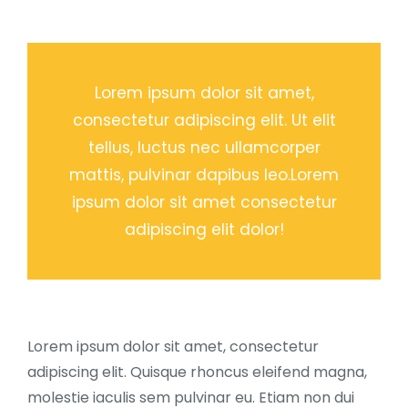
Lorem ipsum dolor sit amet,
consectetur adipiscing elit. Ut elit
tellus, luctus nec ullamcorper
mattis, pulvinar dapibus leo.Lorem
ipsum dolor sit amet consectetur
adipiscing elit dolor!
Lorem ipsum dolor sit amet, consectetur
adipiscing elit. Quisque rhoncus eleifend magna,
molestie iaculis sem pulvinar eu. Etiam non dui