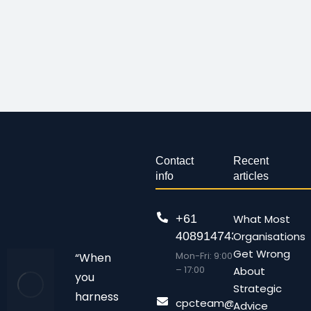
Contact
Recent
info
articles
+61
What Most
408914743
Organisations
Get Wrong
Mon-Fri: 9:00
“When
– 17:00
About
you
Strategic
harness
cpcteam@chalonpc.com.
Advice