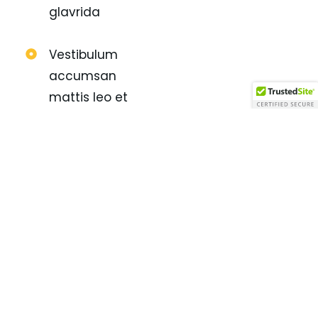
glavrida
Vestibulum
accumsan
mattis leo et
convallis
Proin vel
mauris sem
dolor amet
Of nulla
glavrida