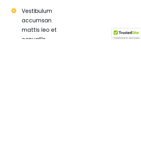
Vestibulum
accumsan
mattis leo et
convallis
Proin vel
mauris sem
dolor amet
Of nulla
glavrida